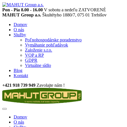
Pon - Pia 8.00 - 16.00
V sobotu a nedeľu ZATVORENÉ
MAHUT Group a.s.
Škultétyho 1880/7, 075 01 Trebišov
Domov
O nás
Služby
Poľnohospodárske poradenstvo
Vymáhanie pohľadávok
Založenie s.r.o.
VOP a RP
GDPR
Virtuálne sídlo
Blog
Kontakt
+421 918 739 949
Zavolajte nám !
Domov
O nás