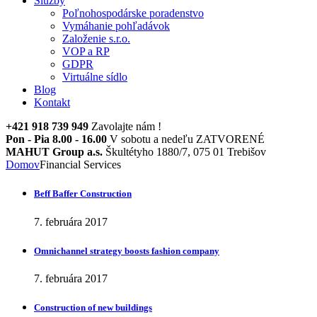
Služby
Poľnohospodárske poradenstvo
Vymáhanie pohľadávok
Založenie s.r.o.
VOP a RP
GDPR
Virtuálne sídlo
Blog
Kontakt
+421 918 739 949
Zavolajte nám !
Pon - Pia 8.00 - 16.00
V sobotu a nedeľu ZATVORENÉ
MAHUT Group a.s.
Škultétyho 1880/7, 075 01 Trebišov
Domov
Financial Services
Beff Baffer Construction
7. februára 2017
Omnichannel strategy boosts fashion company
7. februára 2017
Construction of new buildings