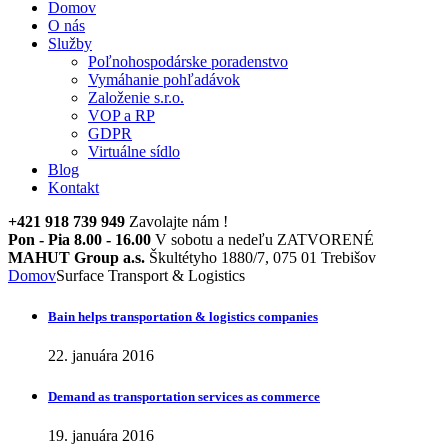
Domov
O nás
Služby
Poľnohospodárske poradenstvo
Vymáhanie pohľadávok
Založenie s.r.o.
VOP a RP
GDPR
Virtuálne sídlo
Blog
Kontakt
+421 918 739 949
Zavolajte nám !
Pon - Pia 8.00 - 16.00
V sobotu a nedeľu ZATVORENÉ
MAHUT Group a.s.
Škultétyho 1880/7, 075 01 Trebišov
Domov
Surface Transport & Logistics
Bain helps transportation & logistics companies
22. januára 2016
Demand as transportation services as commerce
19. januára 2016