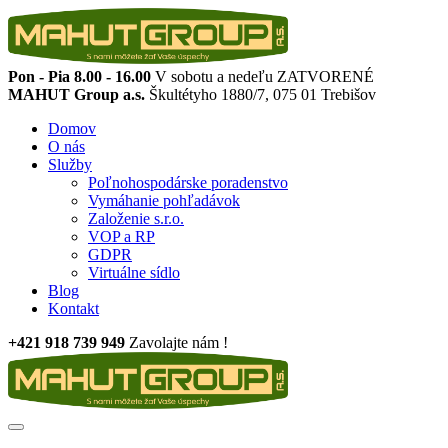
Pon - Pia 8.00 - 16.00
V sobotu a nedeľu ZATVORENÉ
MAHUT Group a.s.
Škultétyho 1880/7, 075 01 Trebišov
Domov
O nás
Služby
Poľnohospodárske poradenstvo
Vymáhanie pohľadávok
Založenie s.r.o.
VOP a RP
GDPR
Virtuálne sídlo
Blog
Kontakt
+421 918 739 949
Zavolajte nám !