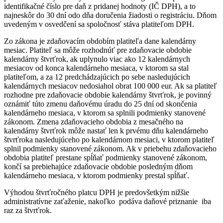
identifikačné číslo pre daň z pridanej hodnoty (IČ DPH), a to
najneskôr do 30 dní odo dňa doručenia žiadosti o registráciu. Dňom
uvedeným v osvedčení sa spoločnosť stáva platiteľom DPH.
Zo zákona je zdaňovacím obdobím platiteľa dane kalendárny
mesiac. Platiteľ sa môže rozhodnúť pre zdaňovacie obdobie
kalendárny štvrťrok, ak uplynulo viac ako 12 kalendárnych
mesiacov od konca kalendárneho mesiaca, v ktorom sa stal
platiteľom, a za 12 predchádzajúcich po sebe nasledujúcich
kalendárnych mesiacov nedosiahol obrat 100 000 eur. Ak sa platiteľ
rozhodne pre zdaňovacie obdobie kalendárny štvrťrok, je povinný
oznámiť túto zmenu daňovému úradu do 25 dní od skončenia
kalendárneho mesiaca, v ktorom sa splnili podmienky stanovené
zákonom. Zmena zdaňovacieho obdobia z mesačného na
kalendárny štvrťrok môže nastať len k prvému dňu kalendárneho
štvrťroka nasledujúceho po kalendárnom mesiaci, v ktorom platiteľ
splnil podmienky stanovené zákonom. Ak v priebehu zdaňovacieho
obdobia platiteľ prestane spĺňať podmienky stanovené zákonom,
končí sa prebiehajúce zdaňovacie obdobie posledným dňom
kalendárneho mesiaca, v ktorom podmienky prestal spĺňať.
Výhodou štvrťročného platcu DPH je predovšetkým nižšie
administratívne zaťaženie, nakoľko podáva daňové priznanie iba
raz za štvrťrok.