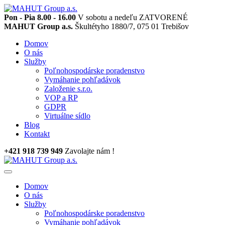
Pon - Pia 8.00 - 16.00
V sobotu a nedeľu ZATVORENÉ
MAHUT Group a.s.
Škultétyho 1880/7, 075 01 Trebišov
Domov
O nás
Služby
Poľnohospodárske poradenstvo
Vymáhanie pohľadávok
Založenie s.r.o.
VOP a RP
GDPR
Virtuálne sídlo
Blog
Kontakt
+421 918 739 949
Zavolajte nám !
Domov
O nás
Služby
Poľnohospodárske poradenstvo
Vymáhanie pohľadávok