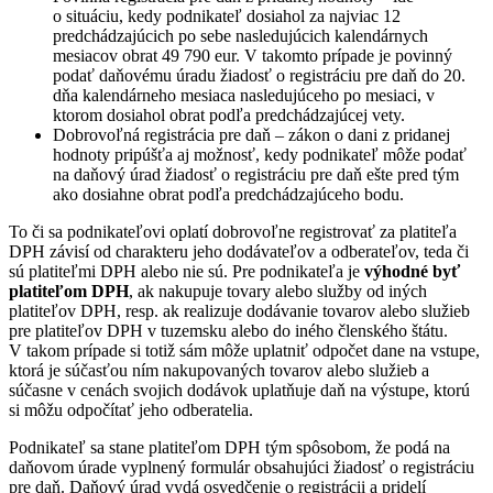
o situáciu, kedy podnikateľ dosiahol za najviac 12
predchádzajúcich po sebe nasledujúcich kalendárnych
mesiacov obrat 49 790 eur. V takomto prípade je povinný
podať daňovému úradu žiadosť o registráciu pre daň do 20.
dňa kalendárneho mesiaca nasledujúceho po mesiaci, v
ktorom dosiahol obrat podľa predchádzajúcej vety.
Dobrovoľná registrácia pre daň – zákon o dani z pridanej
hodnoty pripúšťa aj možnosť, kedy podnikateľ môže podať
na daňový úrad žiadosť o registráciu pre daň ešte pred tým
ako dosiahne obrat podľa predchádzajúceho bodu.
To či sa podnikateľovi oplatí dobrovoľne registrovať za platiteľa
DPH závisí od charakteru jeho dodávateľov a odberateľov, teda či
sú platiteľmi DPH alebo nie sú. Pre podnikateľa je
výhodné byť
platiteľom DPH
, ak nakupuje tovary alebo služby od iných
platiteľov DPH, resp. ak realizuje dodávanie tovarov alebo služieb
pre platiteľov DPH v tuzemsku alebo do iného členského štátu.
V takom prípade si totiž sám môže uplatniť odpočet dane na vstupe,
ktorá je súčasťou ním nakupovaných tovarov alebo služieb a
súčasne v cenách svojich dodávok uplatňuje daň na výstupe, ktorú
si môžu odpočítať jeho odberatelia.
Podnikateľ sa stane platiteľom DPH tým spôsobom, že podá na
daňovom úrade vyplnený formulár obsahujúci žiadosť o registráciu
pre daň. Daňový úrad vydá osvedčenie o registrácii a pridelí