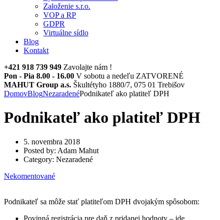
Založenie s.r.o.
VOP a RP
GDPR
Virtuálne sídlo
Blog
Kontakt
+421 918 739 949
Zavolajte nám !
Pon - Pia 8.00 - 16.00
V sobotu a nedeľu ZATVORENÉ
MAHUT Group a.s.
Škultétyho 1880/7, 075 01 Trebišov
Domov
Blog
Nezaradené
Podnikateľ ako platiteľ DPH
Podnikateľ ako platiteľ DPH
5. novembra 2018
Posted by:
Adam Mahut
Category:
Nezaradené
Nekomentované
Podnikateľ sa môže stať platiteľom DPH dvojakým spôsobom:
Povinná registrácia pre daň z pridanej hodnoty – ide