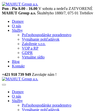
Pon - Pia 8.00 - 16.00
V sobotu a nedeľu ZATVORENÉ
MAHUT Group a.s.
Škultétyho 1880/7, 075 01 Trebišov
Domov
O nás
Služby
Poľnohospodárske poradenstvo
Vymáhanie pohľadávok
Založenie s.r.o.
VOP a RP
GDPR
Virtuálne sídlo
Blog
Kontakt
+421 918 739 949
Zavolajte nám !
Domov
O nás
Služby
Poľnohospodárske poradenstvo
Vymáhanie pohľadávok