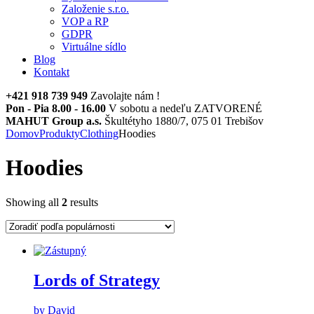
Založenie s.r.o.
VOP a RP
GDPR
Virtuálne sídlo
Blog
Kontakt
+421 918 739 949
Zavolajte nám !
Pon - Pia 8.00 - 16.00
V sobotu a nedeľu ZATVORENÉ
MAHUT Group a.s.
Škultétyho 1880/7, 075 01 Trebišov
Domov
Produkty
Clothing
Hoodies
Hoodies
Showing all
2
results
Lords of Strategy
by David