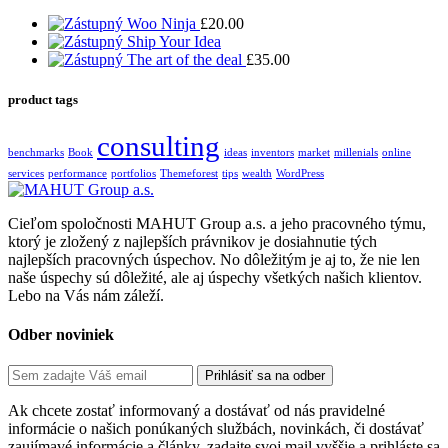
Woo Ninja
£
20.00
Ship Your Idea
The art of the deal
£
35.00
product tags
consulting
benchmarks
Book
ideas
inventors
market
millenials
online
services
performance
portfolios
Themeforest
tips
wealth
WordPress
Cieľom spoločnosti MAHUT Group a.s. a jeho pracovného týmu,
ktorý je zložený z najlepších právnikov je dosiahnutie tých
najlepších pracovných úspechov. No dôležitým je aj to, že nie len
naše úspechy sú dôležité, ale aj úspechy všetkých našich klientov.
Lebo na Vás nám záleží.
Odber noviniek
Ak chcete zostať informovaný a dostávať od nás pravidelné
informácie o našich ponúkaných službách, novinkách, či dostávať
zaujímavé informácie a články, zadajte svoj mail vyššie a prihláste sa