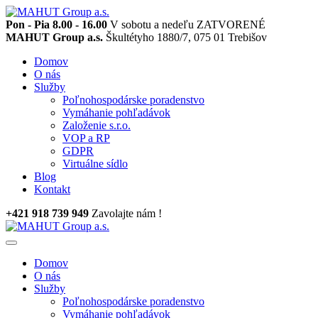
Pon - Pia 8.00 - 16.00
V sobotu a nedeľu ZATVORENÉ
MAHUT Group a.s.
Škultétyho 1880/7, 075 01 Trebišov
Domov
O nás
Služby
Poľnohospodárske poradenstvo
Vymáhanie pohľadávok
Založenie s.r.o.
VOP a RP
GDPR
Virtuálne sídlo
Blog
Kontakt
+421 918 739 949
Zavolajte nám !
Domov
O nás
Služby
Poľnohospodárske poradenstvo
Vymáhanie pohľadávok