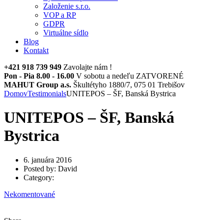
Založenie s.r.o.
VOP a RP
GDPR
Virtuálne sídlo
Blog
Kontakt
+421 918 739 949
Zavolajte nám !
Pon - Pia 8.00 - 16.00
V sobotu a nedeľu ZATVORENÉ
MAHUT Group a.s.
Škultétyho 1880/7, 075 01 Trebišov
Domov
Testimonials
UNITEPOS – ŠF, Banská Bystrica
UNITEPOS – ŠF, Banská
Bystrica
6. januára 2016
Posted by:
David
Category:
Nekomentované