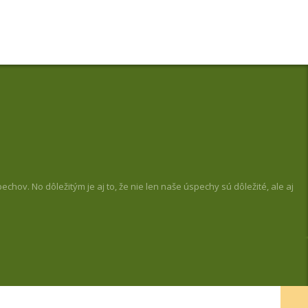
hov. No dôležitým je aj to, že nie len naše úspechy sú dôležité, ale aj