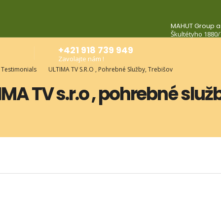
MAHUT Group a.
Škultétyho 1880/
+421 918 739 949
Zavolajte nám !
Testimonials
ULTIMA TV S.r.o , Pohrebné Služby, Trebišov
IMA TV s.r.o , pohrebné služ