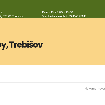
s.
Pon - Pia 8.00 - 16.00
7, 075 01 Trebišov
V sobotu a nedeľu ZATVORENÉ
by, Trebišov
Nekomentova