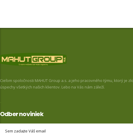
Cieľom spoločnosti MAHUT Group a.s. a jeho pracovného týmu, ktorý je zlož
úspechy všetkých našich klientov. Lebo na Vás nám záleží.
Odber noviniek