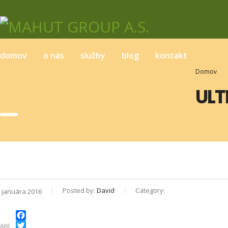
domov
o nás
služby
blog
kontakt
Domov
ULT
Posted by:
David
Category:
. januára 2016
ARE