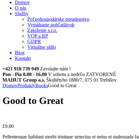
Domov
O nás
Služby
Poľnohospodárske poradenstvo
Vymáhanie pohľadávok
Založenie s.r.o.
VOP a RP
GDPR
Virtuálne sídlo
Blog
Kontakt
+421 918 739 949
Zavolajte nám !
Pon - Pia 8.00 - 16.00
V sobotu a nedeľu ZATVORENÉ
MAHUT Group a.s.
Škultétyho 1880/7, 075 01 Trebišov
Domov
Produkty
Books
Good to Great
Good to Great
£
9.00
Pellentesque habitant morbi tristique senectus et netus et malesuada fa