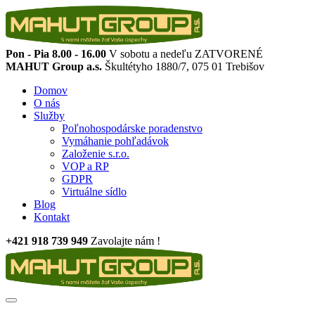
Pon - Pia 8.00 - 16.00
V sobotu a nedeľu ZATVORENÉ
MAHUT Group a.s.
Škultétyho 1880/7, 075 01 Trebišov
Domov
O nás
Služby
Poľnohospodárske poradenstvo
Vymáhanie pohľadávok
Založenie s.r.o.
VOP a RP
GDPR
Virtuálne sídlo
Blog
Kontakt
+421 918 739 949
Zavolajte nám !