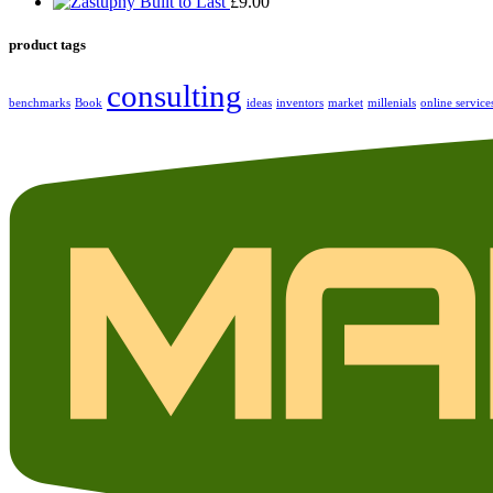
Built to Last
£
9.00
product tags
consulting
benchmarks
Book
ideas
inventors
market
millenials
online service