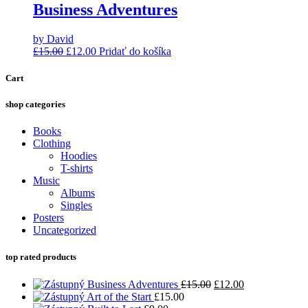
Business Adventures
by David
£
15.00
£
12.00
Pridať do košíka
Cart
shop categories
Books
Clothing
Hoodies
T-shirts
Music
Albums
Singles
Posters
Uncategorized
top rated products
Business Adventures
£
15.00
£
12.00
Art of the Start
£
15.00