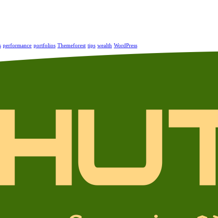
s
performance
portfolios
Themeforest
tips
wealth
WordPress