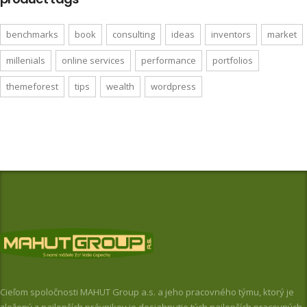
benchmarks
book
consulting
ideas
inventors
market
millenials
online services
performance
portfolios
themeforest
tips
wealth
wordpress
Cieľom spoločnosti MAHUT Group a.s. a jeho pracovného týmu, ktorý je