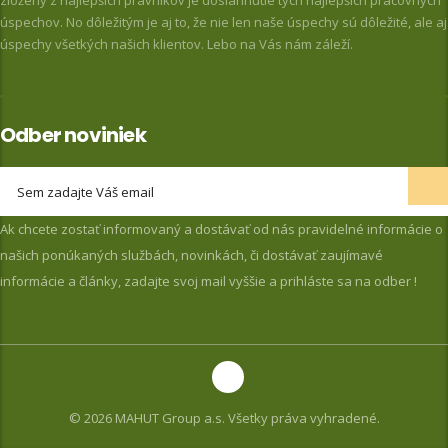
zložený z najlepších právnikov je dosiahnutie tých najlepších pracovných
úspechov. No dôležitým je aj to, že nie len naše úspechy sú dôležité, ale aj
úspechy všetkých našich klientov. Lebo na Vás nám záleží.
Odber noviniek
Ak chcete zostať informovaný a dostávať od nás pravidelné informácie o
našich ponúkaných službách, novinkách, či dostávať zaujímavé
informácie a články, zadajte svoj mail vyššie a prihláste sa na odber !
© 2026 MAHUT Group a.s. Všetky práva vyhradené.