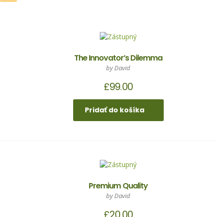
The Innovator’s Dilemma
by David
£
99.00
Pridať do košíka
Premium Quality
by David
£
20.00