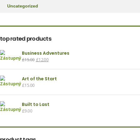
Uncategorized
top rated products
Business Adventures
£
15.00
£
12.00
Art of the Start
£
15.00
Built to Last
£
9.00
product tags