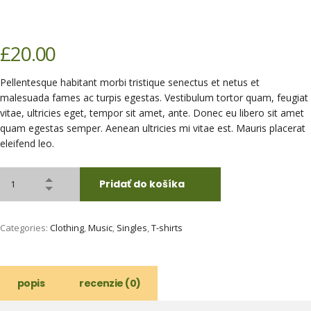
£
20.00
Pellentesque habitant morbi tristique senectus et netus et
malesuada fames ac turpis egestas. Vestibulum tortor quam, feugiat
vitae, ultricies eget, tempor sit amet, ante. Donec eu libero sit amet
quam egestas semper. Aenean ultricies mi vitae est. Mauris placerat
eleifend leo.
Pridať do košíka
Categories:
Clothing
,
Music
,
Singles
,
T-shirts
popis
recenzie (0)